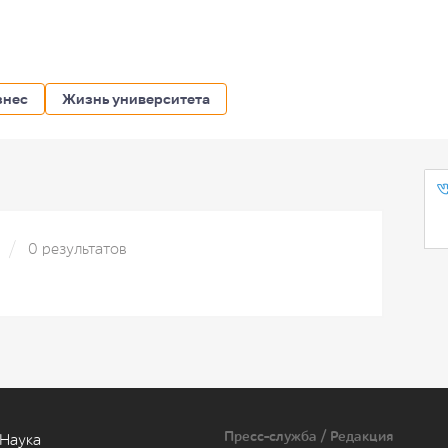
знес
Жизнь университета
»
0 результатов
Пресс-служба / Редакция
Наука