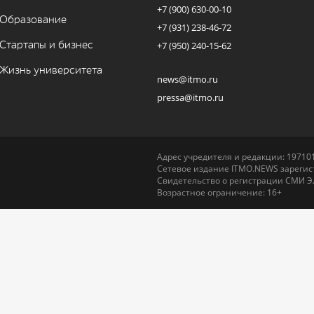
+7 (900) 630-00-10
Образование
+7 (931) 238-46-72
Стартапы и бизнес
+7 (950) 240-15-62
Жизнь университета
news@itmo.ru
pressa@itmo.ru
Адрес учредителя и редакции: 197101,
Сетевое издание ITMO.NEWS зарегист
Свидетельство о регистрации СМИ Э
Возрастное ограничение: 16+