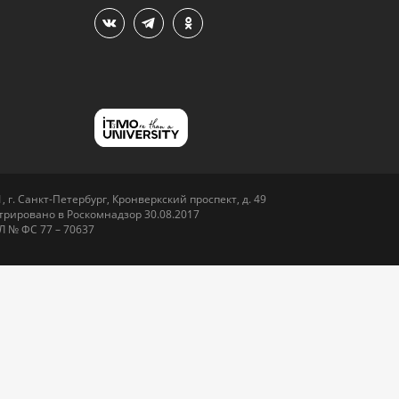
 г. Санкт-Петербург, Кронверкский проспект, д. 49
рировано в Роскомнадзор 30.08.2017
Л № ФС 77 – 70637