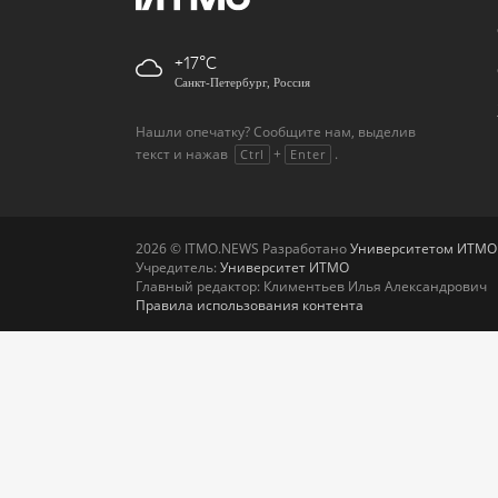
+17
Санкт-Петербург, Россия
Нашли опечатку? Сообщите нам, выделив
текст и нажав
+
.
Ctrl
Enter
2026 © ITMO.NEWS Разработано
Университетом ИТМО
Учредитель:
Университет ИТМО
Главный редактор: Климентьев Илья Александрович
Правила использования контента