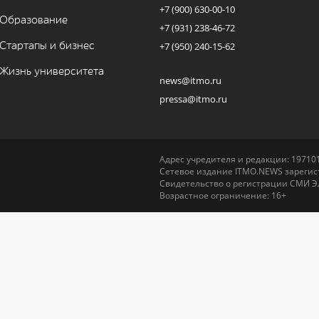
+7 (900) 630-00-10
Образование
+7 (931) 238-46-72
Стартапы и бизнес
+7 (950) 240-15-62
Жизнь университета
news@itmo.ru
pressa@itmo.ru
Адрес учредителя и редакции: 197101,
Сетевое издание ITMO.NEWS зарегист
Свидетельство о регистрации СМИ Э
Возрастное ограничение: 16+