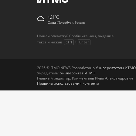
+21
Санкт-Петербург, Россия
Нашли опечатку? Сообщите нам, выделив
текст и нажав
+
.
Ctrl
Enter
2026 © ITMO.NEWS Разработано
Университетом ИТМО
Учредитель:
Университет ИТМО
Главный редактор: Климентьев Илья Александрович
Правила использования контента