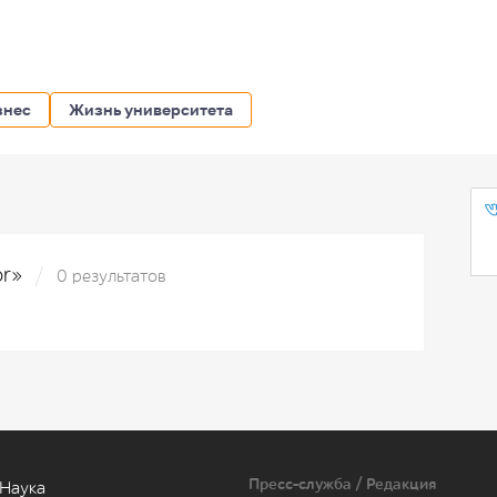
знес
Жизнь университета
or»
0 результатов
Пресс-служба / Редакция
Наука