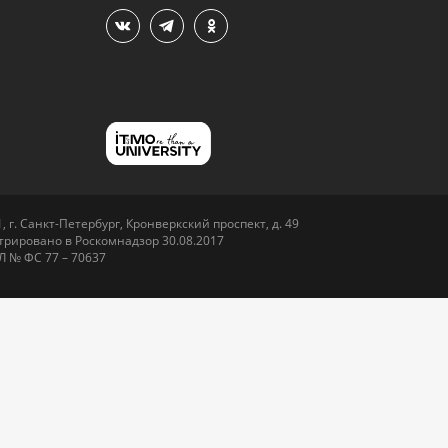
 г. Санкт-Петербург, Кронверкский проспект, д. 49
рировано в Роскомнадзор 30.08.2017
Л № ФС 77 – 70637