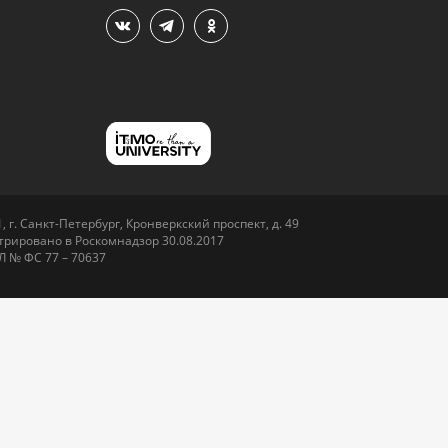
 г. Санкт-Петербург, Кронверкский проспект, д. 49
рировано в Роскомнадзор 30.08.2017
Л № ФС 77 – 70637