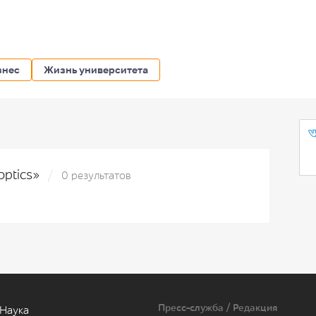
знес
Жизнь университета
optics»
0 результатов
Пресс-служба / Редакция
Наука