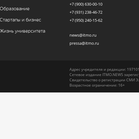
+7 (900) 630-00-10
Образование
+7 (931) 238-46-72
Стартапы и бизнес
+7 (950) 240-15-62
Жизнь университета
news@itmo.ru
pressa@itmo.ru
Адрес учредителя и редакции: 197101,
Сетевое издание ITMO.NEWS зарегист
Свидетельство о регистрации СМИ Э
Возрастное ограничение: 16+