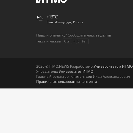
+13
Санкт-Петербург, Россия
Нашли опечатку? Сообщите нам, выделив
текст и нажав
+
.
Ctrl
Enter
2026 © ITMO.NEWS Разработано
Университетом ИТМО
Учредитель:
Университет ИТМО
Главный редактор: Климентьев Илья Александрович
Правила использования контента