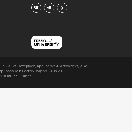
 г. Санкт-Петербург, Кронверкский проспект, д. 49
рировано в Роскомнадзор 30.08.2017
Л № ФС 77 – 70637