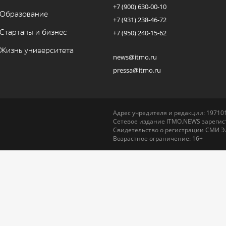
+7 (900) 630-00-10
Образование
+7 (931) 238-46-72
Стартапы и бизнес
+7 (950) 240-15-62
Жизнь университета
news@itmo.ru
pressa@itmo.ru
Адрес учредителя и редакции: 197101,
Сетевое издание ITMO.NEWS зарегист
Свидетельство о регистрации СМИ Э
Возрастное ограничение: 16+