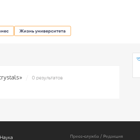
знес
Жизнь университета
crystals»
0 результатов
Пресс-служба / Редакция
Наука