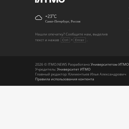
+23
Санкт-Петербург, Россия
Нашли опечатку? Сообщите нам, выделив
текст и нажав
+
.
Ctrl
Enter
2026 © ITMO.NEWS Разработано
Университетом ИТМО
Учредитель:
Университет ИТМО
Главный редактор: Климентьев Илья Александрович
Правила использования контента