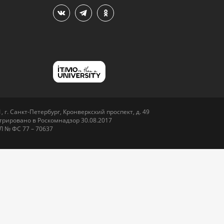
 г. Санкт-Петербург, Кронверкский проспект, д. 49
рировано в Роскомнадзор 30.08.2017
Л № ФС 77 – 70637