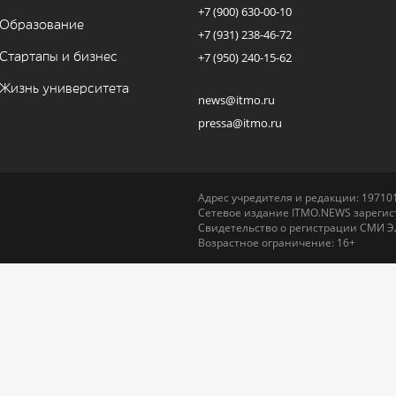
+7 (900) 630-00-10
Образование
+7 (931) 238-46-72
Стартапы и бизнес
+7 (950) 240-15-62
Жизнь университета
news@itmo.ru
pressa@itmo.ru
Адрес учредителя и редакции: 197101,
Сетевое издание ITMO.NEWS зарегист
Свидетельство о регистрации СМИ Э
Возрастное ограничение: 16+