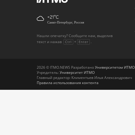
+21
Санкт-Петербург, Россия
Нашли опечатку? Сообщите нам, выделив
текст и нажав
+
.
Ctrl
Enter
2026 © ITMO.NEWS Разработано
Университетом ИТМО
Учредитель:
Университет ИТМО
Главный редактор: Климентьев Илья Александрович
Правила использования контента