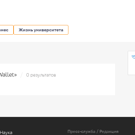
знес
Жизнь университета
Wallet»
0 результатов
Пресс-служба / Редакция
Наука