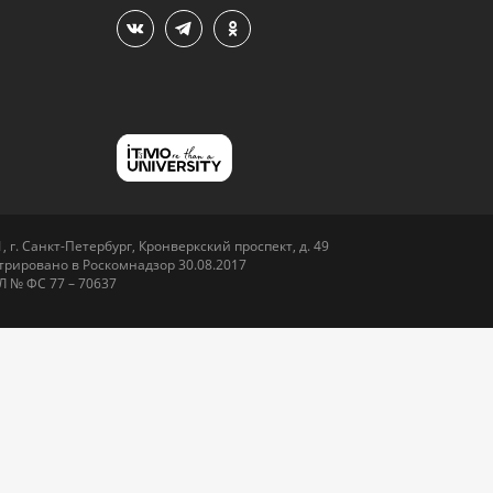
 г. Санкт-Петербург, Кронверкский проспект, д. 49
рировано в Роскомнадзор 30.08.2017
Л № ФС 77 – 70637