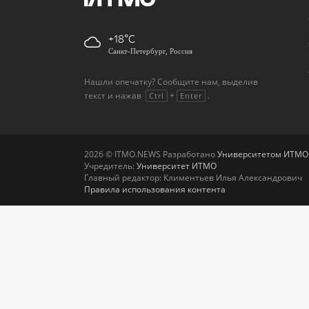
+18
Санкт-Петербург, Россия
Нашли опечатку? Сообщите нам, выделив
текст и нажав
+
.
Ctrl
Enter
2026 © ITMO.NEWS Разработано
Университетом ИТМО
Учредитель:
Университет ИТМО
Главный редактор: Климентьев Илья Александрович
Правила использования контента