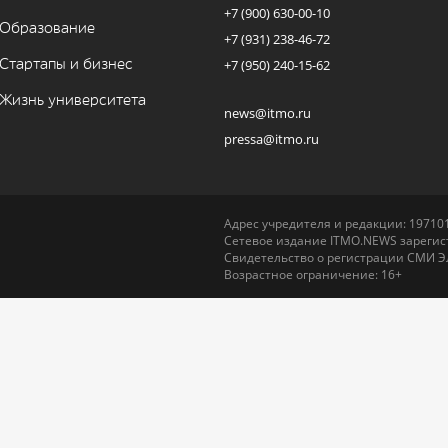
+7 (900) 630-00-10
Образование
+7 (931) 238-46-72
Стартапы и бизнес
+7 (950) 240-15-62
Жизнь университета
news@itmo.ru
pressa@itmo.ru
Адрес учредителя и редакции: 197101,
Сетевое издание ITMO.NEWS зарегист
Свидетельство о регистрации СМИ Э
Возрастное ограничение: 16+