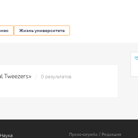
знес
Жизнь университета
al Tweezers»
0 результатов
Пресс-служба / Редакция
Наука