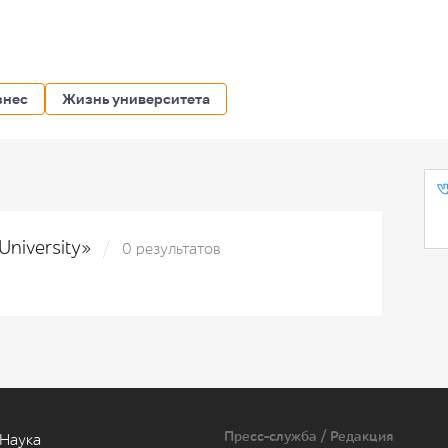
знес
Жизнь университета
University»
0 результатов
Пресс-служба / Редакция
Наука