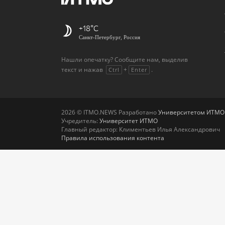
+18
Санкт-Петербург, Россия
Нашли опечатку? Сообщите нам, выделив
текст и нажав
+
.
Ctrl
Enter
2026 © ITMO.NEWS Разработано
Университетом ИТМО
Учредитель:
Университет ИТМО
Главный редактор: Климентьев Илья Александрович
Правила использования контента