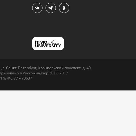
 г. Санкт-Петербург, Кронверкский проспект, д. 49
рировано в Роскомнадзор 30.08.2017
Л № ФС 77 – 70637