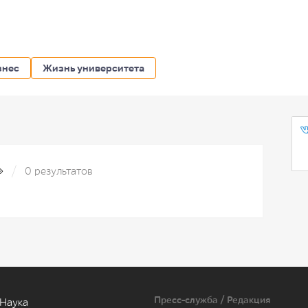
знес
Жизнь университета
X»
0 результатов
Пресс-служба / Редакция
Наука