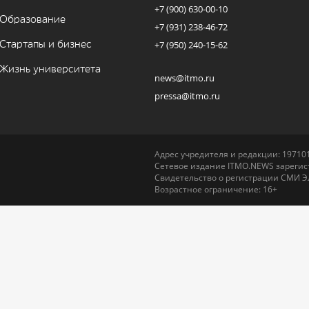
+7 (900) 630-00-10
Образование
+7 (931) 238-46-72
Стартапы и бизнес
+7 (950) 240-15-62
Жизнь университета
news@itmo.ru
pressa@itmo.ru
Адрес учредителя и редакции: 197101,
Сетевое издание ITMO.NEWS зарегист
Свидетельство о регистрации СМИ Э
Возрастное ограничение: 16+