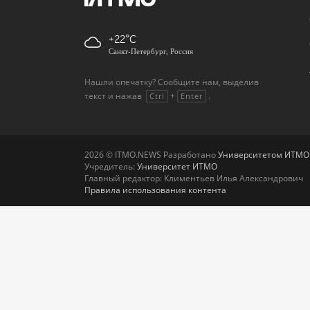
+22
Санкт-Петербург, Россия
Нашли опечатку? Сообщите нам, выделив
текст и нажав
+
.
Ctrl
Enter
2026 © ITMO.NEWS Разработано
Университетом ИТМО
Учредитель:
Университет ИТМО
Главный редактор: Климентьев Илья Александрович
Правила использования контента