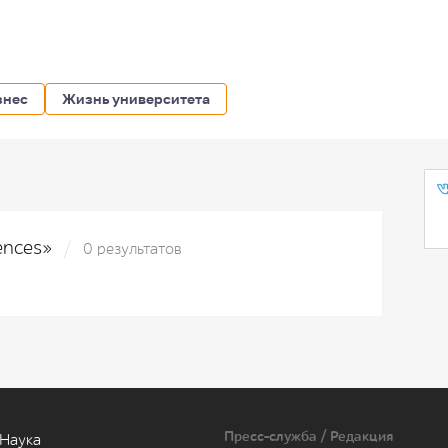
знес
Жизнь университета
rences»
0 результатов
Пресс-служба / Редакция
Наука