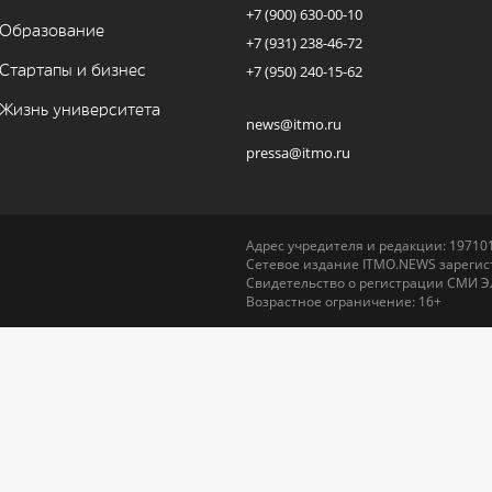
+7 (900) 630-00-10
Образование
+7 (931) 238-46-72
Стартапы и бизнес
+7 (950) 240-15-62
Жизнь университета
news@itmo.ru
pressa@itmo.ru
Адрес учредителя и редакции: 197101,
Сетевое издание ITMO.NEWS зарегист
Свидетельство о регистрации СМИ Э
Возрастное ограничение: 16+