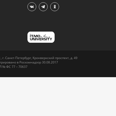
 г. Санкт-Петербург, Кронверкский проспект, д. 49
рировано в Роскомнадзор 30.08.2017
Л № ФС 77 – 70637