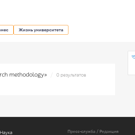
знес
Жизнь университета
arch methodology»
0 результатов
Пресс-служба / Редакция
Наука