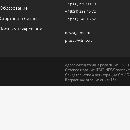
+7 (900) 630-00-10
Образование
+7 (931) 238-46-72
Стартапы и бизнес
+7 (950) 240-15-62
Жизнь университета
news@itmo.ru
pressa@itmo.ru
Адрес учредителя и редакции: 197101,
Сетевое издание ITMO.NEWS зарегист
Свидетельство о регистрации СМИ Э
Возрастное ограничение: 16+