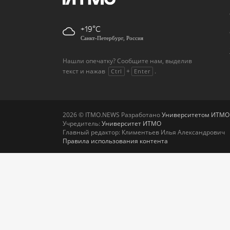
+19
Санкт-Петербург, Россия
Нашли опечатку? Сообщите нам, выделив
текст и нажав
+
.
Ctrl
Enter
2026 © ITMO.NEWS Разработано
Университетом ИТМО
Учредитель:
Университет ИТМО
Главный редактор: Климентьев Илья Александрович
Правила использования контента