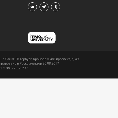
 г. Санкт-Петербург, Кронверкский проспект, д. 49
рировано в Роскомнадзор 30.08.2017
Л № ФС 77 – 70637