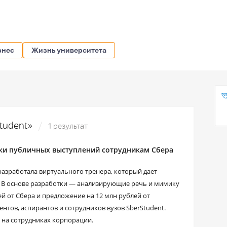
знес
Жизнь университета
Student»
1 результат
оки публичных выступлений сотрудникам Сбера
работала виртуального тренера, который дает
 В основе разработки — анализирующие речь и мимику
ей от Сбера и предложение на 12 млн рублей от
ентов, аспирантов и сотрудников вузов SberStudent.
ю на сотрудниках корпорации.