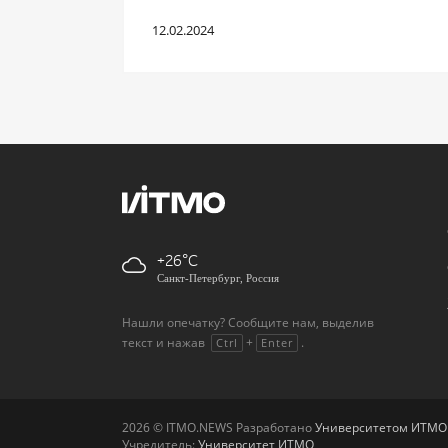
12.02.2024
+26
Санкт-Петербург, Россия
Нашли опечатку? Сообщите нам, выделив
текст и нажав
+
.
Ctrl
Enter
2026 © ITMO.NEWS Разработано
Университетом ИТМО
Учредитель:
Университет ИТМО