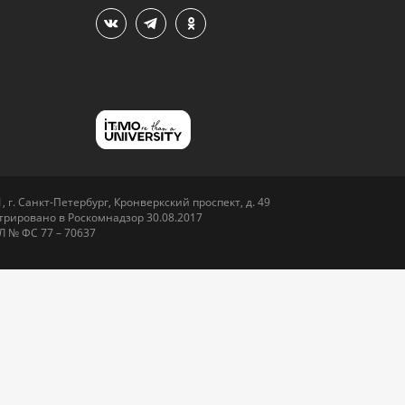
 г. Санкт-Петербург, Кронверкский проспект, д. 49
рировано в Роскомнадзор 30.08.2017
Л № ФС 77 – 70637