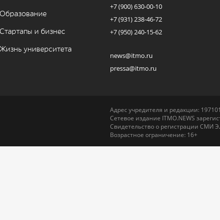
+7 (900) 630-00-10
Образование
+7 (931) 238-46-72
Стартапы и бизнес
+7 (950) 240-15-62
Жизнь университета
news@itmo.ru
pressa@itmo.ru
Адрес учредителя и редакции: 197101,
Сетевое издание ITMO.NEWS зарегист
Свидетельство о регистрации СМИ Э
Возрастное ограничение: 16+