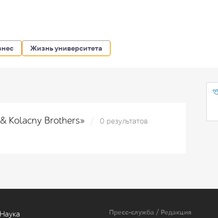
знес
Жизнь университета
 & Kolacny Brothers»
0 результатов
Пресс-служба / Редакция
Наука