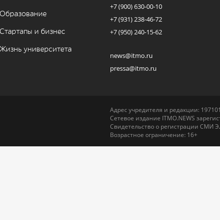
+7 (900) 630-00-10
Образование
+7 (931) 238-46-72
Стартапы и бизнес
+7 (950) 240-15-62
Жизнь университета
news@itmo.ru
pressa@itmo.ru
Адрес учредителя и редакции: 197101,
Сетевое издание ITMO.NEWS зарегист
Свидетельство о регистрации СМИ Э
Возрастное ограничение: 16+