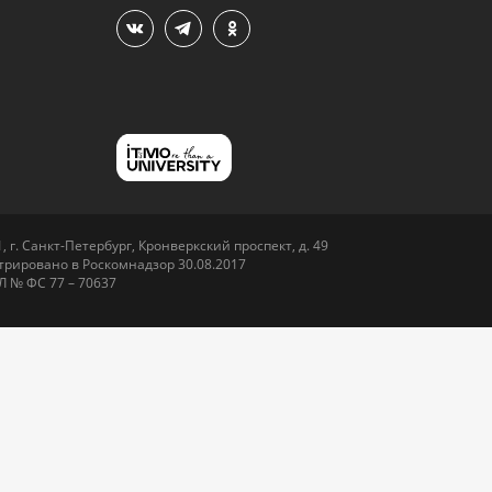
 г. Санкт-Петербург, Кронверкский проспект, д. 49
рировано в Роскомнадзор 30.08.2017
Л № ФС 77 – 70637