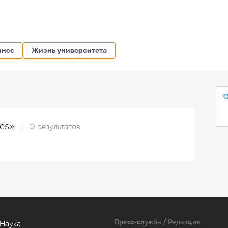
знес
Жизнь университета
ces»
0 результатов
Пресс-служба / Редакция
Наука