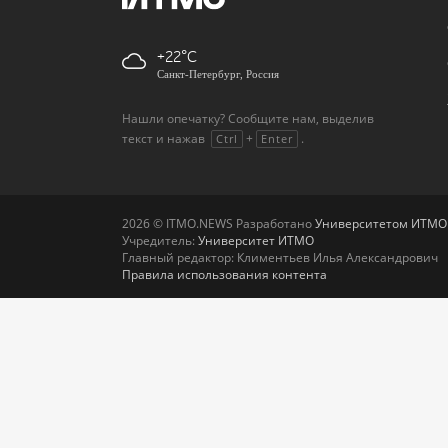
+22
Санкт-Петербург, Россия
Нашли опечатку? Сообщите нам, выделив
текст и нажав
+
.
Ctrl
Enter
2026 © ITMO.NEWS Разработано
Университетом ИТМО
Учредитель:
Университет ИТМО
Главный редактор: Климентьев Илья Александрович
Правила использования контента