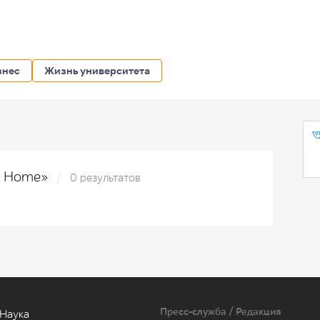
знес
Жизнь университета
rt Home»
0 результатов
Пресс-служба / Редакция
Наука