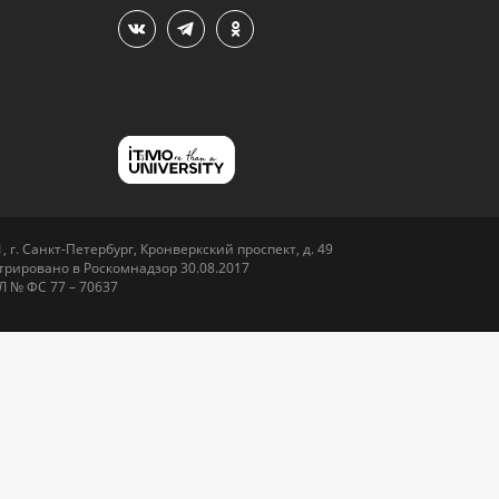
 г. Санкт-Петербург, Кронверкский проспект, д. 49
рировано в Роскомнадзор 30.08.2017
Л № ФС 77 – 70637