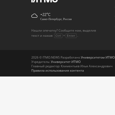
+22
Санкт-Петербург, Россия
Нашли опечатку? Сообщите нам, выделив
текст и нажав
+
.
Ctrl
Enter
2026 © ITMO.NEWS Разработано
Университетом ИТМО
Учредитель:
Университет ИТМО
Главный редактор: Климентьев Илья Александрович
Правила использования контента