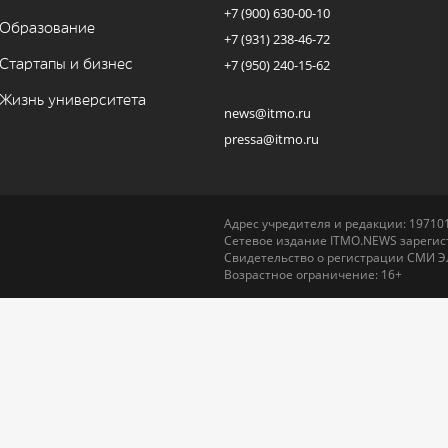
+7 (900) 630-00-10
Образование
+7 (931) 238-46-72
Стартапы и бизнес
+7 (950) 240-15-62
Жизнь университета
news@itmo.ru
pressa@itmo.ru
Адрес учредителя и редакции: 197101,
Сетевое издание ITMO.NEWS зарегист
Свидетельство о регистрации СМИ Э
Возрастное ограничение: 16+