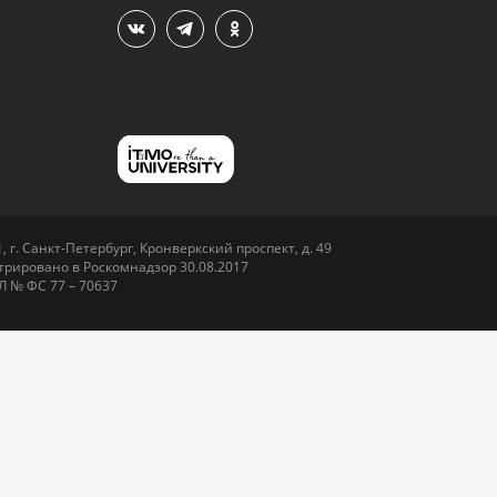
 г. Санкт-Петербург, Кронверкский проспект, д. 49
рировано в Роскомнадзор 30.08.2017
Л № ФС 77 – 70637