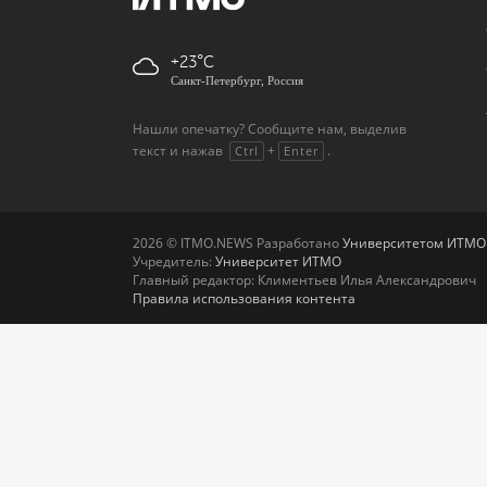
+23
Санкт-Петербург, Россия
Нашли опечатку? Сообщите нам, выделив
текст и нажав
+
.
Ctrl
Enter
2026 © ITMO.NEWS Разработано
Университетом ИТМО
Учредитель:
Университет ИТМО
Главный редактор: Климентьев Илья Александрович
Правила использования контента