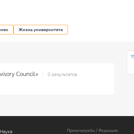
знес
Жизнь университета
visory Council»
0 результатов
Пресс-служба / Редакция
Наука