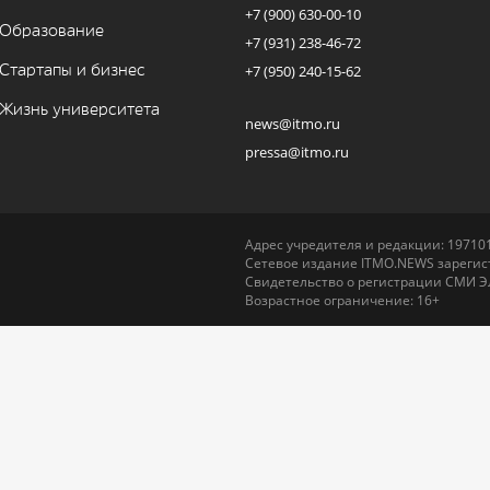
+7 (900) 630-00-10
Образование
+7 (931) 238-46-72
Стартапы и бизнес
+7 (950) 240-15-62
Жизнь университета
news@itmo.ru
pressa@itmo.ru
Адрес учредителя и редакции: 197101,
Сетевое издание ITMO.NEWS зарегист
Свидетельство о регистрации СМИ Э
Возрастное ограничение: 16+