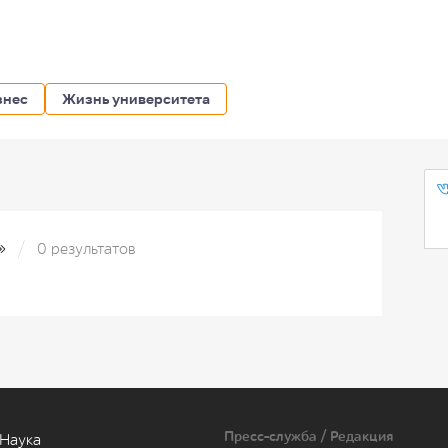
знес
Жизнь университета
s»
0 результатов
Пресс-служба / Редакция
Наука