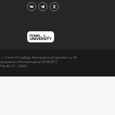
 г. Санкт-Петербург, Кронверкский проспект, д. 49
рировано в Роскомнадзор 30.08.2017
Л № ФС 77 – 70637