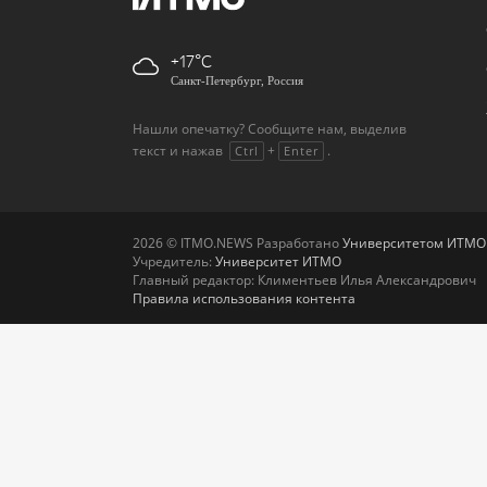
+17
Санкт-Петербург, Россия
Нашли опечатку? Сообщите нам, выделив
текст и нажав
+
.
Ctrl
Enter
2026 © ITMO.NEWS Разработано
Университетом ИТМО
Учредитель:
Университет ИТМО
Главный редактор: Климентьев Илья Александрович
Правила использования контента