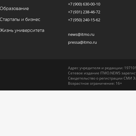
+7 (900) 630-00-10
Образование
+7 (931) 238-46-72
Стартапы и бизнес
+7 (950) 240-15-62
Жизнь университета
news@itmo.ru
pressa@itmo.ru
Адрес учредителя и редакции: 197101,
Сетевое издание ITMO.NEWS зарегист
Свидетельство о регистрации СМИ Э
Возрастное ограничение: 16+