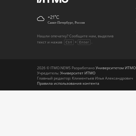
+21
Санкт-Петербург, Россия
Нашли опечатку? Сообщите нам, выделив
текст и нажав
+
.
Ctrl
Enter
2026 © ITMO.NEWS Разработано
Университетом ИТМО
Учредитель:
Университет ИТМО
Главный редактор: Климентьев Илья Александрович
Правила использования контента