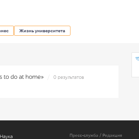
знес
Жизнь университета
s to do at home»
0 результатов
Пресс-служба / Редакция
Наука