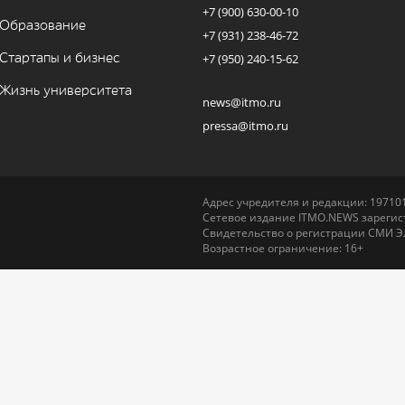
+7 (900) 630-00-10
Образование
+7 (931) 238-46-72
Стартапы и бизнес
+7 (950) 240-15-62
Жизнь университета
news@itmo.ru
pressa@itmo.ru
Адрес учредителя и редакции: 197101,
Сетевое издание ITMO.NEWS зарегист
Свидетельство о регистрации СМИ Э
Возрастное ограничение: 16+