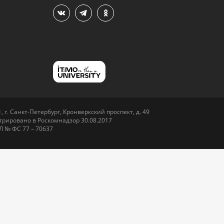
 г. Санкт-Петербург, Кронверкский проспект, д. 49
рировано в Роскомнадзор 30.08.2017
Л № ФС 77 – 70637