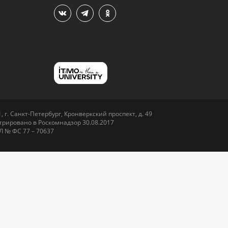
 г. Санкт-Петербург, Кронверкский проспект, д. 49
рировано в Роскомнадзор 30.08.2017
Л № ФС 77 – 70637