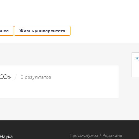
знес
Жизнь университета
ESCO»
0 результатов
Пресс-служба / Редакция
Наука