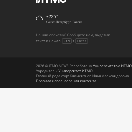
+22
Санкт-Петербург, Россия
Нашли опечатку? Сообщите нам, выделив
текст и нажав
+
.
Ctrl
Enter
2026 © ITMO.NEWS Разработано
Университетом ИТМО
Учредитель:
Университет ИТМО
Главный редактор: Климентьев Илья Александрович
Правила использования контента