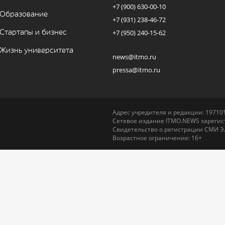
+7 (900) 630-00-10
Образование
+7 (931) 238-46-72
Стартапы и бизнес
+7 (950) 240-15-62
Жизнь университета
news@itmo.ru
pressa@itmo.ru
Адрес учредителя и редакции: 197101,
Сетевое издание ITMO.NEWS зарегист
Свидетельство о регистрации СМИ Э
Возрастное ограничение: 16+