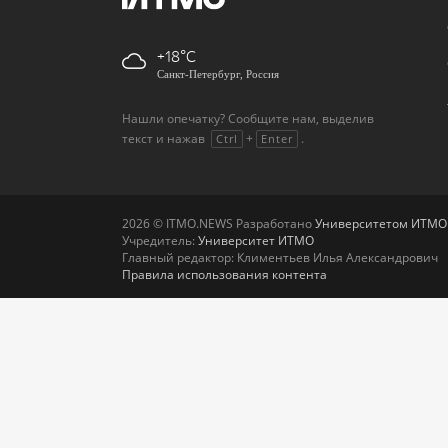
+18
Санкт-Петербург, Россия
Нашли опечатку? Сообщите нам, выделив
текст и нажав
+
.
Ctrl
Enter
2026 © ITMO.NEWS Разработано
Университетом ИТМО
Учредитель:
Университет ИТМО
Главный редактор: Климентьев Илья Александрович
Правила использования контента