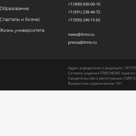
+7 (900) 630-00-10
Образование
+7 (931) 238-46-72
Стартапы и бизнес
+7 (950) 240-15-62
Жизнь университета
news@itmo.ru
pressa@itmo.ru
Адрес учредителя и редакции: 197101,
Сетевое издание ITMO.NEWS зарегист
Свидетельство о регистрации СМИ Э
Возрастное ограничение: 16+