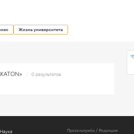
знес
Жизнь университета
HAKATON»
0 результатов
Пресс-служба / Редакция
Наука