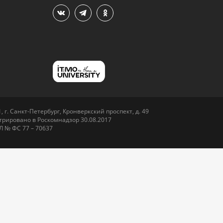
 г. Санкт-Петербург, Кронверкский проспект, д. 49
рировано в Роскомнадзор 30.08.2017
Л № ФС 77 – 70637