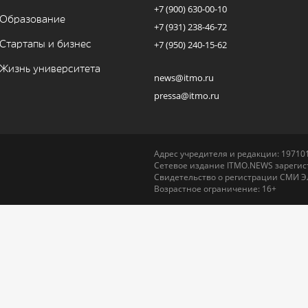
+7 (900) 630-00-10
Образование
+7 (931) 238-46-72
Стартапы и бизнес
+7 (950) 240-15-62
Жизнь университета
news@itmo.ru
pressa@itmo.ru
Адрес учредителя и редакции: 197101,
Сетевое издание ITMO.NEWS зарегист
Свидетельство о регистрации СМИ Э
Возрастное ограничение: 16+