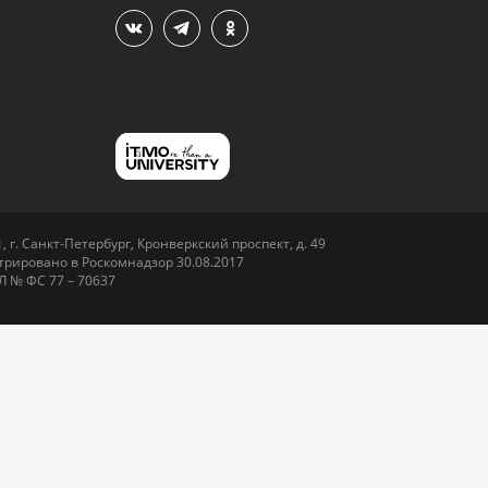
 г. Санкт-Петербург, Кронверкский проспект, д. 49
рировано в Роскомнадзор 30.08.2017
Л № ФС 77 – 70637