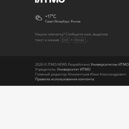
+17
Санкт-Петербург, Россия
Нашли опечатку? Сообщите нам, выделив
текст и нажав
+
.
Ctrl
Enter
2026 © ITMO.NEWS Разработано
Университетом ИТМО
Учредитель:
Университет ИТМО
Главный редактор: Климентьев Илья Александрович
Правила использования контента