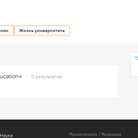
знес
Жизнь университета
ducation»
0 результатов
Пресс-служба / Редакция
Наука