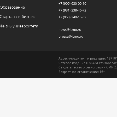
+7 (900) 630-00-10
Образование
+7 (931) 238-46-72
Стартапы и бизнес
+7 (950) 240-15-62
Жизнь университета
news@itmo.ru
pressa@itmo.ru
Адрес учредителя и редакции: 197101,
Сетевое издание ITMO.NEWS зарегист
Свидетельство о регистрации СМИ Э
Возрастное ограничение: 16+