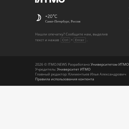
+20
Санкт-Петербург, Россия
Нашли опечатку? Сообщите нам, выделив
текст и нажав
+
.
Ctrl
Enter
2026 © ITMO.NEWS Разработано
Университетом ИТМО
Учредитель:
Университет ИТМО
Главный редактор: Климентьев Илья Александрович
Правила использования контента