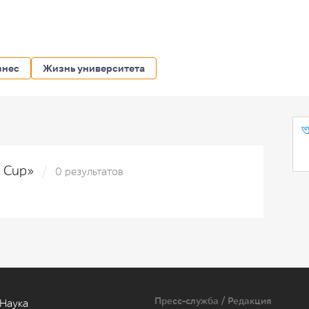
знес
Жизнь университета
d Cup»
0 результатов
Пресс-служба / Редакция
Наука