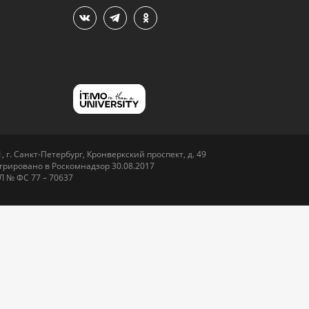
 г. Санкт-Петербург, Кронверкский проспект, д. 49
рировано в Роскомнадзор 30.08.2017
Л № ФС 77 – 70637