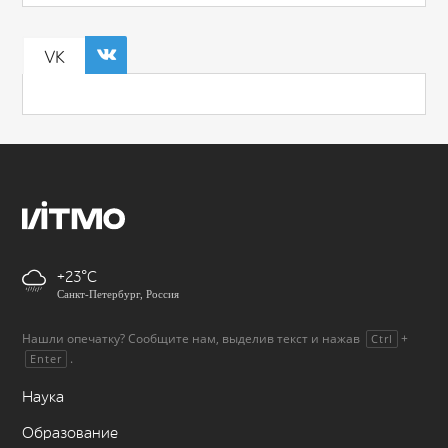
VK
+23
Санкт-Петербург, Россия
Нашли опечатку? Сообщите нам, выделив текст и нажав
+
Ctrl
.
Enter
Наука
Образование