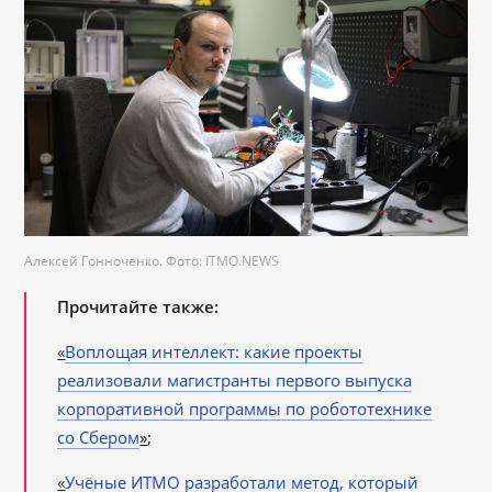
Алексей Гонноченко. Фото: ITMO.NEWS
Прочитайте также:
«
Воплощая интеллект: какие проекты
реализовали магистранты первого выпуска
корпоративной программы по робототехнике
со Сбером
»
;
«
Учёные ИТМО разработали метод, который