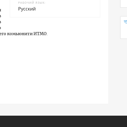
РАБОЧИЙ ЯЗЫК
Русский
я
в
в
о
шего комьюнити ИТМО.