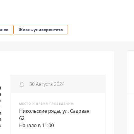
знес
Жизнь университета
30 Августа 2024
й
а
ь
МЕСТО И ВРЕМЯ ПРОВЕДЕНИЯ
-
Никольские ряды, ул. Садовая,
к
62
0
Начало в 11:00
у