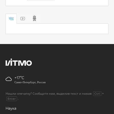
+17
Санкт-Петербург, Россия
Нашли опечатку? Сообщите нам, выделив текст и нажав
+
Ctrl
.
Enter
Наука