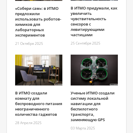
В ИТМО придумали, как
«Собери сам»: в ИТМО
увеличить
предложили
чувствительность
использовать роботов-
сенсоров с
химиков для
левитирующими
лабораторных
частицами
экспериментов
25 Сентября 2025
21 Октября 2025
В ИТМО создали
Ученые ИТМО создали
комнату для
систему локальной
беспроводного питания
навигации для
неограниченного
беспилотного
количества гаджетов
транспорта,
заменяющую GPS
28 Апреля 2025
03 Марта 2025