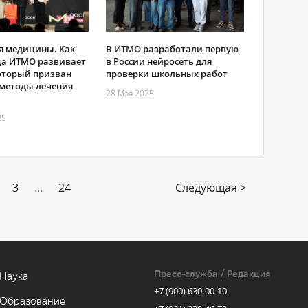
я медицины. Как
В ИТМО разработали первую
а ИТМО развивает
в России нейросеть для
который призван
проверки школьных работ
методы лечения
28 Мая 2025
25
3
...
24
Следующая >
Пресс-служба / Редакция
Наука
+7 (900) 630-00-10
Образование