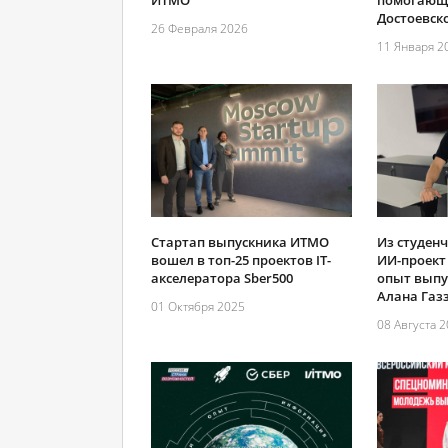
ИТМО
помогающе
Достоевско
26 Февраля 2026
11 Января 2
Стартап выпускника ИТМО
Из студенч
вошел в топ-25 проектов IT-
ИИ-проект
акселератора Sber500
опыт выпу
Алана Газ
01 Октября 2025
08 Августа 