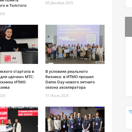
е понять
09 Декабря 2025
го и Толстого
026
еского стартапа в
В условиях реального
 для «дочки» МТС:
бизнеса: в ИТМО прошел
скника ИТМО
Demo Day нового летнего
заева
сезона акселератора
2025
31 Июля 2025