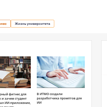
знес
Жизнь университета
В ИТМО создали
рный фитнес для
разработчика промптов для
к и зачем студент
ИИ
ал ИИ-приложение,