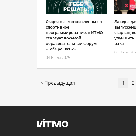
Стартапы, метавселенные и
Лазеры дл
спортивное
выпускниц
программирование: в ИТМО
стартап, 
стартует восьмой
улучшить 
образовательный форум
рака
«Тебе решать!»
05 Июня 20
04 Июля 2025
< Предыдущая
1
2