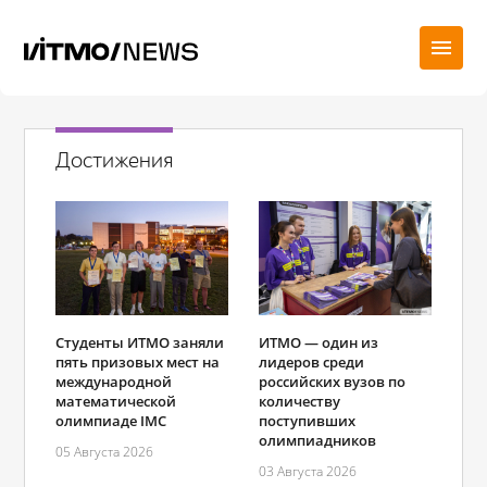
Достижения
Студенты ИТМО заняли
ИТМО — один из
пять призовых мест на
лидеров среди
международной
российских вузов по
математической
количеству
олимпиаде IMC
поступивших
олимпиадников
05 Августа 2026
03 Августа 2026