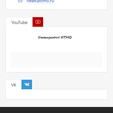
news@itmo.ru
YouTube
Университет ИТМО
VK