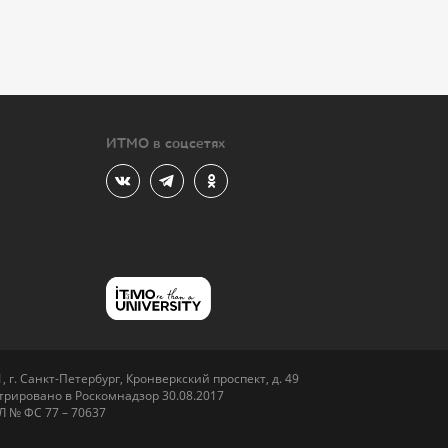
ИТМО в соцсетях
 г. Санкт-Петербург, Кронверкский проспект, д. 49
рировано в Роскомнадзор 30.08.2017
Л № ФС 77 – 70637