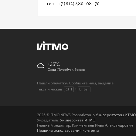
тел.: +7 (812) 480-08-70
+25
Санкт-Петербург, Россия
Нашли опечатку? Сообщите нам, выделив
текст и нажав
+
.
Ctrl
Enter
2026 © ITMO.NEWS Разработано
Университетом ИТМО
Учредитель:
Университет ИТМО
Главный редактор: Климентьев Илья Александрович
Правила использования контента