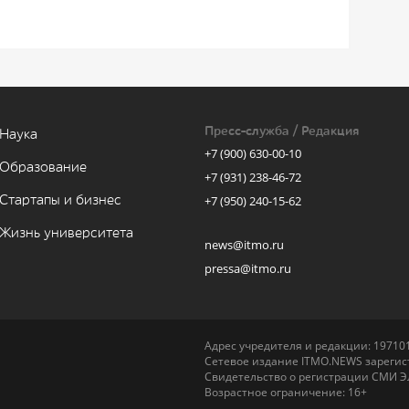
Пресс-служба / Редакция
Наука
+7 (900) 630-00-10
Образование
+7 (931) 238-46-72
Стартапы и бизнес
+7 (950) 240-15-62
Жизнь университета
news@itmo.ru
pressa@itmo.ru
Адрес учредителя и редакции: 197101,
Сетевое издание ITMO.NEWS зарегист
Свидетельство о регистрации СМИ Э
Возрастное ограничение: 16+