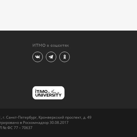
ИТМО в соцсетях
 г. Санкт-Петербург, Кронверкский проспект, д. 49
рировано в Роскомнадзор 30.08.2017
Л № ФС 77 – 70637