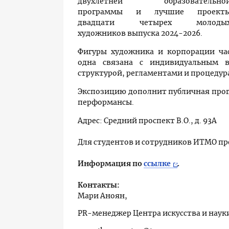
двухлетней образовательно
программы и лучшие проект
двадцати четырех молоды
художников выпуска 2024-2026.
Фигуры художника и корпорации ча
одна связана с индивидуальным 
структурой, регламентами и процеду
Экспозицию дополнит публичная прогр
перформансы.
Адрес:
Средний проспект В.О., д. 93А
Для студентов и сотрудников ИТМО пр
Информация по
ссылке
.
Контакты:
Мари Аноян,
PR-менеджер Центра искусства и нау