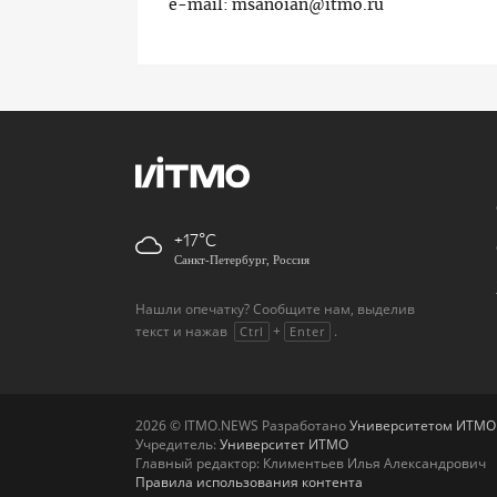
e-mail: msanoian@itmo.ru
+17
Санкт-Петербург, Россия
Нашли опечатку? Сообщите нам, выделив
текст и нажав
+
.
Ctrl
Enter
2026 © ITMO.NEWS Разработано
Университетом ИТМО
Учредитель:
Университет ИТМО
Главный редактор: Климентьев Илья Александрович
Правила использования контента