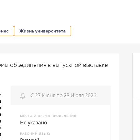
знес
Жизнь университета
рмы объединения в выпускной выставке
С 27 Июня по 28 Июля 2026
е
я
я
я
МЕСТО И ВРЕМЯ ПРОВЕДЕНИЯ
Не указано
ы
»
РАБОЧИЙ ЯЗЫК
и