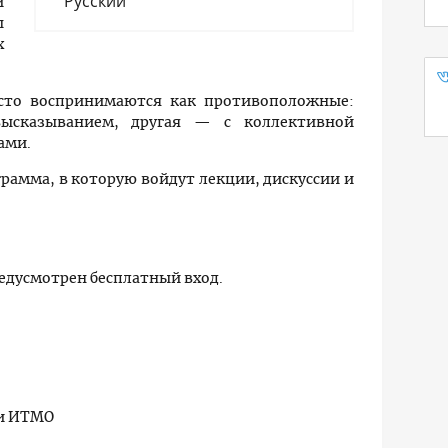
Русский
й
ы
х
сто воспринимаются как противоположные:
высказыванием, другая — с коллективной
рами.
амма, в которую войдут лекции, дискуссии и
едусмотрен бесплатный вход.
ки ИТМО