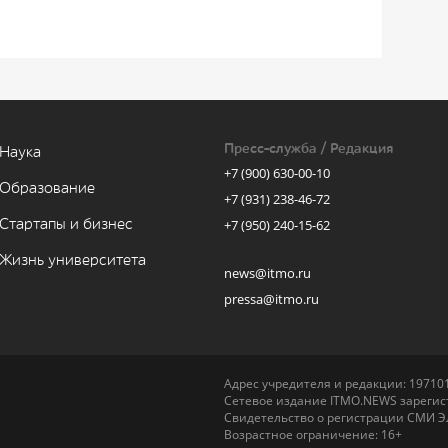
Пресс-служба / Редакция
Наука
+7 (900) 630-00-10
Образование
+7 (931) 238-46-72
Стартапы и бизнес
+7 (950) 240-15-62
Жизнь университета
news@itmo.ru
pressa@itmo.ru
Адрес учредителя и редакции: 197101,
Сетевое издание ITMO.NEWS зарегист
Свидетельство о регистрации СМИ Э
Возрастное ограничение: 16+