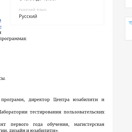
РАБОЧИЙ ЯЗЫК
Русский
а
и
программах:
сы.
 программ, директор Центра юзабилити и
аборатории тестирования пользовательских
т первого года обучения, магистерская
ии, дизайн и юзабилити».