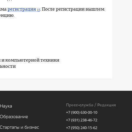
има
регистрация
. После регистрации вышлем
енцию.
 и компьютерной техники
льности
Пресс-служба / Редакция
Наука
+7 (900) 630-00-10
Образование
+7 (931) 238-46-72
Стартапы и бизнес
+7 (950) 240-15-62