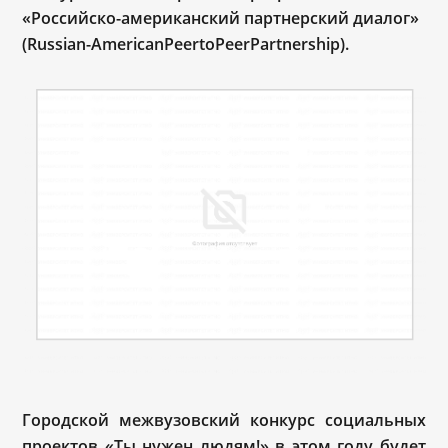
«Российско-американский партнерский диалог»
(Russian-AmericanPeertoPeerPartnership).
Городской межвузовский конкурс социальных
проектов «Ты нужен людям!» в этом году будет