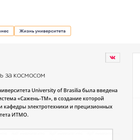
знес
Жизнь университета
ь за космосом
иверситета University of Brasilia была введена
истема «Сажень-ТМ», в создание которой
и кафедры электротехники и прецизионных
тета ИТМО.