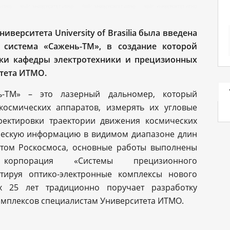
университета
University of Brasilia
была введена
я система «Сажень-ТМ», в создание которой
ики кафедры электротехники и прецизионных
тета ИТМО.
нь-ТМ» – это лазерный дальномер, который
космических аппаратов, измерять их угловые
ректировки траектории движения космических
ическую информацию в видимом диапазоне длин
ктом Роскосмоса, основные работы выполнены
 корпорация «Системы прецизионного
тируя оптико-электронные комплексы нового
х 25 лет традиционно поручает разработку
комплексов специалистам Университета ИТМО.