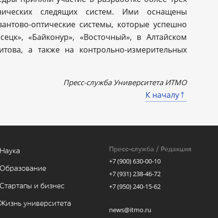
анических следящих систем. Ими оснащены
вантово-оптические системы, которые успешно
сецк», «Байконур», «Восточный», в Алтайском
Титова, а также на контрольно-измерительных
Пресс-служба Университета ИТМО
К началу
Пресс-служба / Редакция
Наука
+7 (900) 630-00-10
Образование
+7 (931) 238-46-72
Стартапы и бизнес
+7 (950) 240-15-62
Жизнь университета
news@itmo.ru