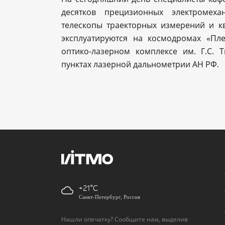
десятков прецизионных электромех
телескопы траекторных измерений и к
эксплуатируются на космодромах «Пле
оптико-лазерном комплексе им. Г.С. 
пунктах лазерной дальнометрии АН РФ.
+21
Санкт-Петербург, Россия
Нашли опечатку? Сообщите нам, выделив