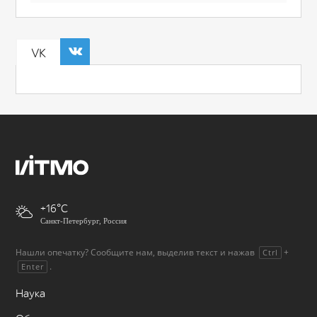
VK
+16
Санкт-Петербург, Россия
Нашли опечатку? Сообщите нам, выделив текст и нажав
+
Ctrl
.
Enter
Наука