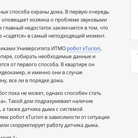
ных способа охраны дома. В первую очередь
я оповещает хозяина о проблеме звуковыми
 главный недостаток заключается в том, что
е «садятся» в самый неподходящий момент.
никами Университета ИТМО
робот xTurion
,
ртире, собирать необходимые данные и
тся от первого способа. В квартире он
деокамер, и именно они в случае
у, все ли в порядке дома.
от пока не может, однако способен стать
а». Такой дом подразумевает наличие
 а также датчика дыма с системой
м робот xTurion в зависимости от ситуации
или скорректирует работу датчика дыма.
ссия 1».