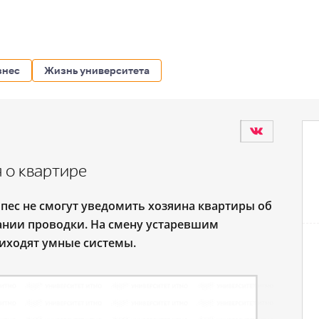
знес
Жизнь университета
 о квартире
 пес не смогут уведомить хозяина квартиры об
рании проводки. На смену устаревшим
иходят умные системы.