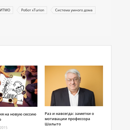
ИТМО
Робот xTurion
Система умного дома
Раз и навсегда: заметки о
ия на новую сессию
мотивации профессора
b
Шалыто
2015