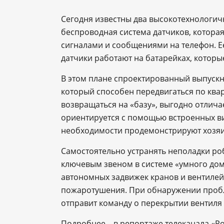
Сегодня известны два высокотехнологич
беспроводная система датчиков, котора
сигналами и сообщениями на телефон. Ее
датчики работают на батарейках, которы
В этом плане спроектированный выпуск
который способен передвигаться по ква
возвращаться на «базу», выгодно отличае
ориентируется с помощью встроенных ви
необходимости продемонстрируют хозяин
Самостоятельно устранять неполадки роб
ключевым звеном в системе «умного дом
автономных задвижек кранов и вентилей,
пожаротушения. При обнаружении пробле
отправит команду о перекрытии вентиля 
Подробнее – в репортаже телеканала «Ро