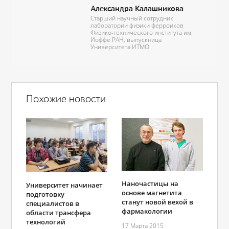
Александра Калашникова
Старший научный сотрудник
лаборатории физики ферроиков
Физико-технического института им.
Иоффе РАН, выпускница
Университета ИТМО
Похожие новости
Наночастицы на
Университет начинает
основе магнетита
подготовку
станут новой вехой в
специалистов в
фармакологии
области трансфера
технологий
17 Марта 2015