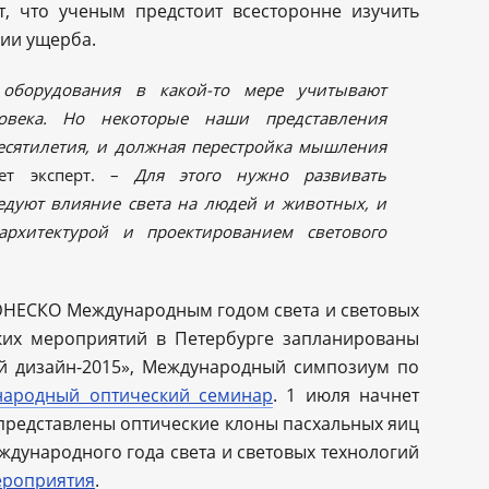
т, что ученым предстоит всесторонне изучить
ии ущерба.
 оборудования в какой-то мере учитывают
ловека. Но некоторые наши представления
есятилетия, и должная перестройка мышления
ет эксперт. –
Для этого нужно развивать
едуют влияние света на людей и животных, и
 архитектурой и проектированием светового
ЮНЕСКО Международным годом света и световых
ских мероприятий в Петербурге запланированы
й дизайн-2015», Международный симпозиум по
ародный оптический семинар
. 1 июля начнет
т представлены оптические клоны пасхальных яиц
дународного года света и световых технологий
ероприятия
.