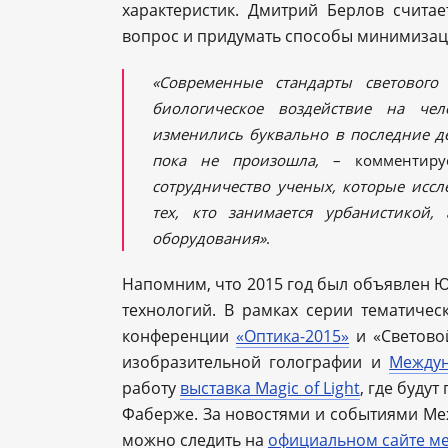
характеристик. Дмитрий Берлов считае
вопрос и придумать способы минимизац
«Современные стандарты светового
биологическое воздействие на че
изменились буквально в последние д
пока не произошла,
– комментиру
сотрудничество ученых, которые иссл
тех, кто занимается урбанистикой,
оборудования»
.
Напомним, что 2015 год был объявлен 
технологий. В рамках серии тематиче
конференции
«Оптика-2015»
и «Светово
изобразительной голографии и
Междун
работу
выставка Magic of Light
, где буду
Фаберже. За новостями и событиями Меж
можно следить на
официальном сайте м