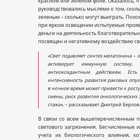
красном или зеленом фоне. Оказалось, ч
руководствовались мыслями о том, скольк
зеленым – сколько могут выиграть. Похо
при ярком освещении испытуемые прояв
деньги на деятельность благотворительн
посвящен и негативному воздействию све
«Свет подавляет синтез мелатонина – 
активирует иммунную систему, з
антиоксидантным действием. Ест
интенсивность развития раковых опух
в ночное время может привести к рост
смены, риск развития онкологических 
стажа»
, – рассказывает Дмитрий Берлов
В связи со всем вышеперечисленным п
светового загрязнения. Бесчисленные и
учета их биологического влияния, к