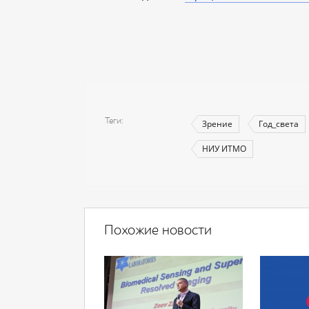
Теги
Зрение
Год_света
НИУ ИТМО
Похожие новости