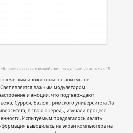
Влияние светового воздействия на функции организма». 19
человеческий и животный организмы не
 Свет является важным модулятором
настроение и эмоции, что подтверждают
ьежа, Суррея, Базеля, римского университета Ла
иверситета, в свою очередь, изучали процесс
ленности. Испытуемым предлагалось делать
 информация выводилась на экран компьютера на