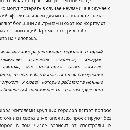
то в случаях с красным фоном они чаще
о могут потерять в случае неудачи, а в случае с
жий эффект выявлен для интенсивности света:
ляют больший альтруизм и охотнее жертвуют
ых организаций. Кроме того, ряд работ
та на человека.
очень важного регуляторного гормона, который
амедляет процессы старения, обладает
ь данные, что мелатонин также снижает
олей, то есть избыточная световая стимуляция
у опухоли. У людей, которые работают в ночные
заболеваний увеличивается с ростом трудового
.
еред жителями крупных городов встает вопрос
сточники света в мегаполисах проектируют без
оторое в том числе зависит от спектральных