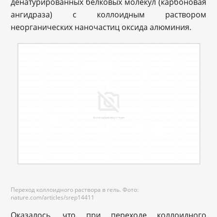
денатурированных белковых молекул (карбоновая
ангидраза) с коллоидным раствором
неорганических наночастиц оксида алюминия.
Переход коллоидного раствора в гель. Фото:
nature.com/articles/srep14411
Оказалось, что при переходе коллоидного