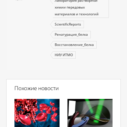
Лаборатория растворной
химии передовых
материалов и технологий
ScientificReports
Ренатурация_белка
Восстановление_белка
НИУ ИТМО
Похожие новости