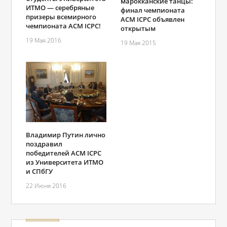
марокканские танцы:
ИТМО — серебряные
финал чемпионата
призеры всемирного
ACM ICPC объявлен
чемпионата ACM ICPC!
открытым
19 Мая 2016
19 Мая 2015
Владимир Путин лично
поздравил
победителей ACM ICPC
из Университета ИТМО
и СПбГУ
22 Июня 2016