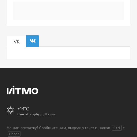
VK
+14
Санкт-Петербург, Россия
Нашли опечатку? Сообщите нам, выделив текст и нажав
+
Ctrl
.
Enter