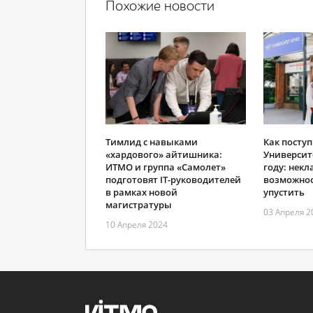
Похожие новости
Тимлид с навыками
Как поступ
«хардового» айтишника:
Университ
ИТМО и группа «Самолет»
году: некл
подготовят IT-руководителей
возможнос
в рамках новой
упустить
магистратуры
03 Апреля 2
10 Апреля 2024