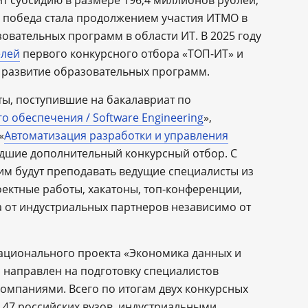
 субсидию в размере 196,4 миллионов рублей,
я победа стала продолжением участия ИТМО в
овательных программ в области ИТ. В 2025 году
елей
первого конкурсного отбора «ТОП-ИТ» и
 развитие образовательных программ.
ты, поступившие на бакалавриат по
 обеспечения / Software Engineering
»,
«
Автоматизация разработки и управления
дшие дополнительный конкурсный отбор. С
м будут преподавать ведущие специалисты из
оектные работы, хакатоны, топ-конференции,
 от индустриальных партнеров независимо от
национального проекта «Экономика данных и
 направлен на подготовку специалистов
омпаниями. Всего по итогам двух конкурсных
 47 российских вузов, индустриальными