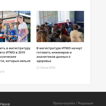
ить в магистратуру
В магистратуре ИТМО начнут
ета ИТМО в 2019
готовить инженеров и
ассические
аналитиков данных о
ти, которые нельзя
здоровье
22 Июня 2026
019
Пресс-служба / Редакция
Наука