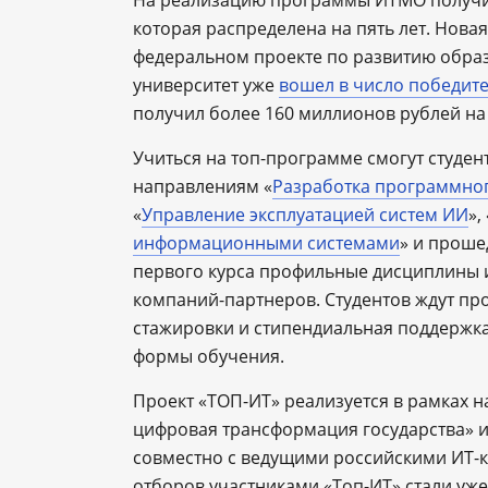
На реализацию программы ИТМО получит
которая распределена на пять лет. Нова
федеральном проекте по развитию образ
университет уже
вошел в число победит
получил более 160 миллионов рублей на
Учиться на топ-программе смогут студен
направлениям «
Разработка программного
«
Управление эксплуатацией систем ИИ
», 
информационными системами
» и проше
первого курса профильные дисциплины и
компаний-партнеров. Студентов ждут пр
стажировки и стипендиальная поддержка
формы обучения.
Проект «ТОП-ИТ» реализуется в рамках 
цифровая трансформация государства» и
совместно с ведущими российскими ИТ-к
отборов участниками «Топ-ИТ» стали уже