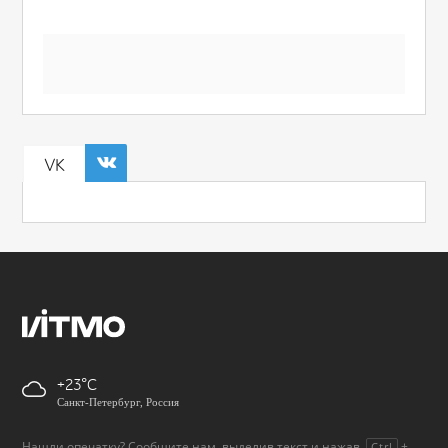
VK
+23
Санкт-Петербург, Россия
Нашли опечатку? Сообщите нам, выделив текст и нажав
+
Ctrl