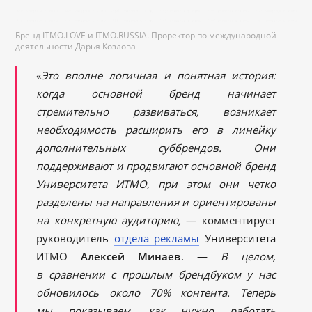
Бренд ITMO.LOVE и ITMO.RUSSIA. Проректор по международной
деятельноcти Дарья Козлова
«
Это вполне логичная и понятная история:
когда основной бренд начинает
стремительно развиваться, возникает
необходимость расширить его в линейку
дополнительных суббрендов. Они
поддерживают и продвигают основной бренд
Университета ИТМО, при этом они четко
разделены на направления и ориентированы
на конкретную аудиторию,
— комментирует
руководитель
отдела рекламы
Университета
ИТМО
Алексей Минаев
. —
В целом,
в сравнении с прошлым брендбуком у нас
обновилось около 70% контента. Теперь
мы показываем, как нужно работать