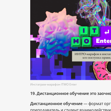
Инстаграм-марафон ITMO Enter
19.
Дистанционное обучение это заочно
Дистанционное обучение
― формат орг
преподаватель и студент взаимодейств