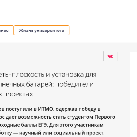
знес
Жизнь университета
еть-плоскость и установка для
лнечных батарей: победители
х проектах
в поступили в ИТМО, одержав победу в
урс дает возможность стать студентом Первого
оходные баллы ЕГЭ. Для этого участникам
ботку ― научный или социальный проект,