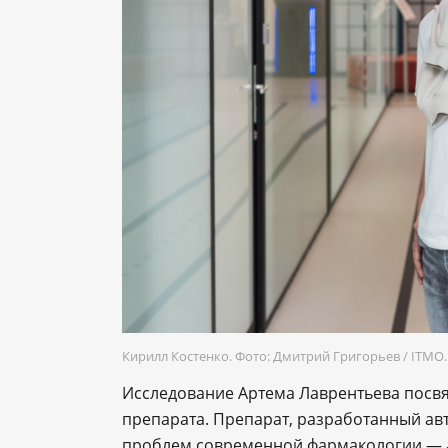
Кирилл Костенко. Фото: Дмитрий Григорьев / ITM
Исследование Артема Лаврентьева посв
препарата. Препарат, разработанный ав
проблем современной фармакологии — а