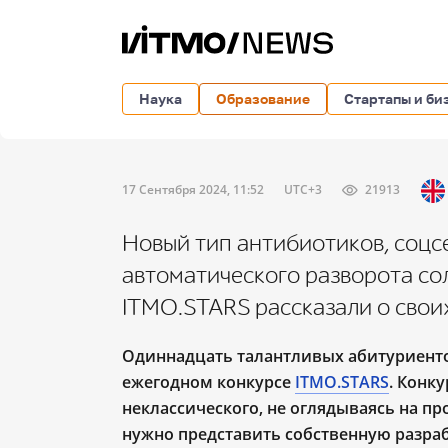
Наука
Образование
Стартапы и би
17 Сентября 2024, 11:52
UTC+3
21913
Новый тип антибиотиков, соцс
автоматического разворота со
ITMO.STARS рассказали о свои
Одиннадцать талантливых абитуриенто
ежегодном конкурсе
ITMO.STARS
. Конк
неклассического, не оглядываясь на пр
нужно представить собственную разра