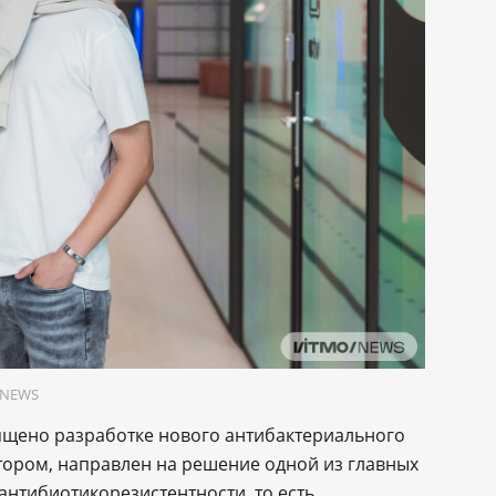
O.NEWS
ящено разработке нового антибактериального
тором, направлен на решение одной из главных
нтибиотикорезистентности, то есть