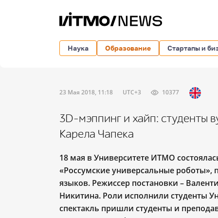
Наука
Образование
Стартапы и би
23 Мая 2018, 11:18
UTC+3
10377
3D-мэппинг и хайп: студенты в
Карела Чапека
18 мая в Университете ИТМО состоялас
«Россумские универсальные роботы», 
языков. Режиссер постановки – Валент
Никитина. Роли исполнили студенты У
спектакль пришли студенты и преподав