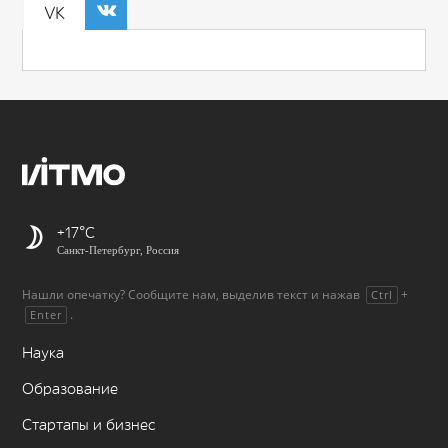
VK
+17
Санкт-Петербург, Россия
Нашли опечатку? Сообщите нам, выделив текст и нажав
+
Ctrl
.
Enter
Наука
Образование
Стартапы и бизнес