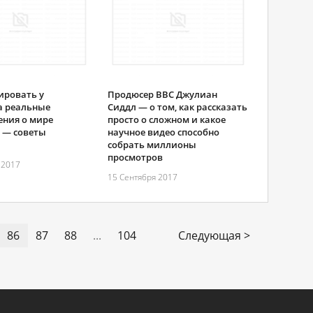
ировать у
Продюсер BBC Джулиан
а реальные
Сиддл — о том, как рассказать
ения о мире
просто о сложном и какое
 — советы
научное видео способно
собрать миллионы
просмотров
 2017
15 Сентября 2017
86
87
88
...
104
Следующая >