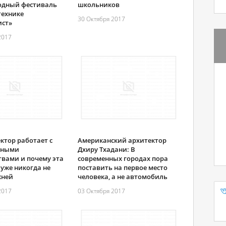
одный фестиваль
школьников
технике
30 Октября 2017
ст»
2017
ктор работает с
Американский архитектор
нными
Дхиру Тхадани: В
твами и почему эта
современных городах пора
уже никогда не
поставить на первое место
жней
человека, а не автомобиль
2017
03 Октября 2017