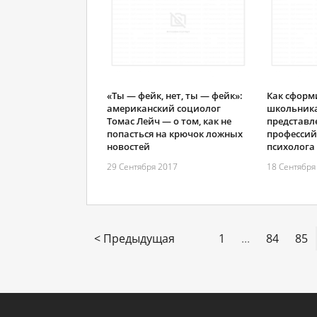
«Ты — фейк, нет, ты — фейк»:
Как сформ
американский социолог
школьник
Томас Лейч — о том, как не
представл
попасться на крючок ложных
профессий
новостей
психолога
29 Сентября 2017
18 Сентября
< Предыдущая
1
...
84
85