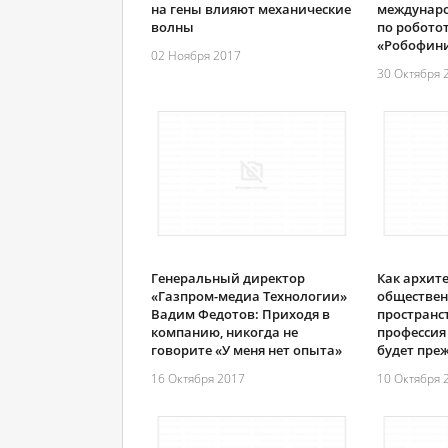
на гены влияют механические
междунар
волны
по робото
«Робофини
02 Ноября 2017
30 Октября 
Генеральный директор
Как архите
«Газпром-медиа Технологии»
обществе
Вадим Федотов: Приходя в
пространс
компанию, никогда не
профессия 
говорите «У меня нет опыта»
будет пре
16 Октября 2017
10 Октября 