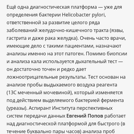
Ещё одна диагностическая платформа — уже для
определения бактерии Helicobacter pylori,
ответственной за развитие целого ряда
заболеваний желудочно-кишечного тракта (язвы,
гастрита и даже рака желудка). Очень часто врачи,
имеющие дело с такими пациентами, назначают
анализы именно на этот патоген. Помимо биопсии
и анализа кала используется дыхательный тест —
он достаточно точен и редко дает
ложноотрицательные результаты. Тест основан на
анализе пробы выдыхаемого воздуха реагента
(13С меченный мочевиной), который изменяется
под действием выделяемого бактерией фермента
(уреазы). Аспирант Института перспективных
систем передачи данных
Евгений Попов
работает
над диагностической платформой для быстрого (в
течение буквально пары часов) анализа проб