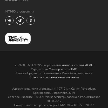
ИТМО в соцсетях
2026 © ITMO.NEWS Разработано
Университетом ИТМО
Учредитель:
Университет ИТМО
Главный редактор: Климентьев Илья Александрович
Правила использования контента
Адрес учредителя и редакции: 197101, г. Санкт-Петербург,
Кронверкский проспект, д. 49
Сетевое издание ITMO.NEWS зарегистрировано в Роскомнадзор
30.08.2017
Свидетельство о регистрации СМИ ЭЛ № ФС 77 – 70637