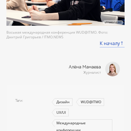
Восьмая международная конференция WUD@ITMO. Фото:
Дмитрий Григорьев / ITMO.NEWS
К началу
Алёна Мамаева
Журналист
Теги
Дизайн
WUD@ITMO
UX/UI
Международные
конференции