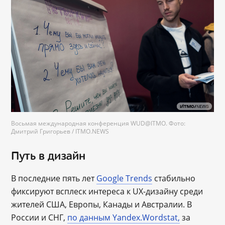
Восьмая международная конференция WUD@ITMO. Фото:
Дмитрий Григорьев / ITMO.NEWS
Путь в дизайн
В последние пять лет
Google Trends
стабильно
фиксируют всплеск интереса к UX-дизайну среди
жителей США, Европы, Канады и Австралии. В
России и СНГ,
по данным Yandex.Wordstat,
за