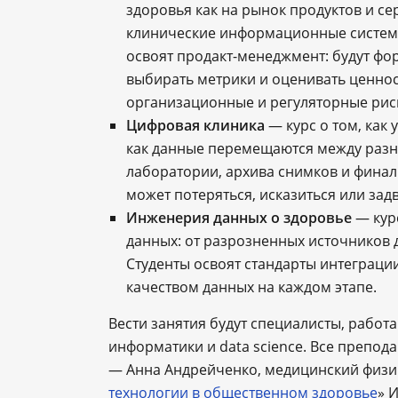
здоровья как на рынок продуктов и с
клинические информационные системы
освоят продакт-менеджмент: будут фо
выбирать метрики и оценивать ценнос
организационные и регуляторные рис
Цифровая клиника
— курс о том, как 
как данные перемещаются между разн
лаборатории, архива снимков и фина
может потеряться, исказиться или задв
Инженерия данных о здоровье
— кур
данных: от разрозненных источников д
Студенты освоят стандарты интеграции
качеством данных на каждом этапе.
Вести занятия будут специалисты, работ
информатики и data science. Все препод
— Анна Андрейченко, медицинский физик
технологии в общественном здоровье
» 