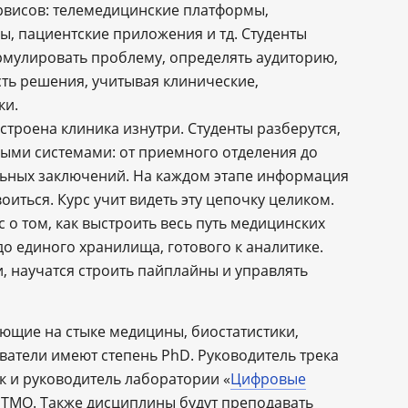
ервисов: телемедицинские платформы,
, пациентские приложения и тд. Студенты
рмулировать проблему, определять аудиторию,
ть решения, учитывая клинические,
ки.
устроена клиника изнутри. Студенты разберутся,
ыми системами: от приемного отделения до
льных заключений. На каждом этапе информация
оиться. Курс учит видеть эту цепочку целиком.
с о том, как выстроить весь путь медицинских
о единого хранилища, готового к аналитике.
, научатся строить пайплайны и управлять
ающие на стыке медицины, биостатистики,
аватели имеют степень PhD. Руководитель трека
 и руководитель лаборатории «
Цифровые
ИТМО. Также дисциплины будут преподавать